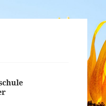
schule
er