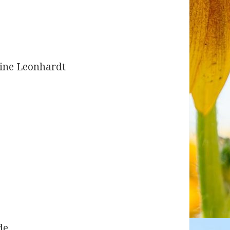
dine Leonhardt
de