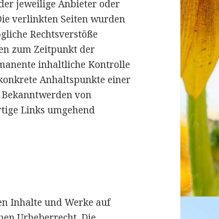
 der jeweilige Anbieter oder
Die verlinkten Seiten wurden
gliche Rechtsverstöße
ren zum Zeitpunkt der
manente inhaltliche Kontrolle
 konkrete Anhaltspunkte einer
ei Bekanntwerden von
rtige Links umgehend
ten Inhalte und Werke auf
hen Urheberrecht. Die