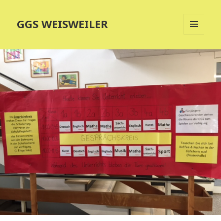
GGS WEISWEILER
MENÜ
UND
WIDGETS