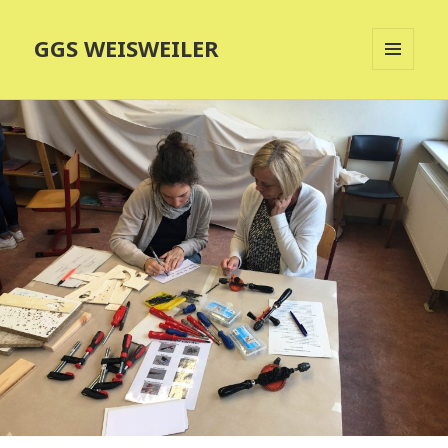
GGS WEISWEILER
MENÜ
UND
WIDGETS