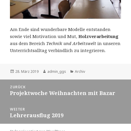
Am Ende sind wunderbare Modelle entstanden
sowie viel Motivation und Mut,
Holzverarbeitung
aus dem Bereich
Technik und Arbeitswelt
in unseren
Unterrichtsalltag verbindlich zu integrieren.
Veröffentlicht
Autor
Kategorien
28. März 2019
admin_ggs
Archiv
am
Beitragsnavigation
ZURÜCK
Projektwoche Weihnachten mit Bazar
Vorheriger
Beitrag:
WEITER
Lehrerausflug 2019
Nächster
Beitrag: