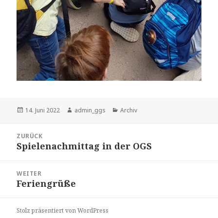
Veröffentlicht
Autor
Kategorien
14. Juni 2022
admin_ggs
Archiv
am
Beitragsnavigation
ZURÜCK
Spielenachmittag in der OGS
Vorheriger
Beitrag:
WEITER
Feriengrüße
Nächster
Beitrag:
Stolz präsentiert von WordPress