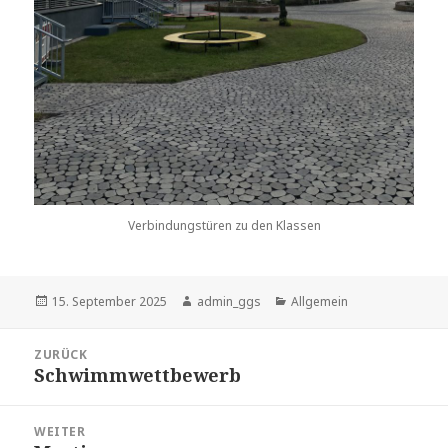
Verbindungstüren zu den Klassen
Veröffentlicht
Autor
Kategorien
15. September 2025
admin_ggs
Allgemein
am
Beitragsnavigation
ZURÜCK
Schwimmwettbewerb
Vorheriger
Beitrag:
WEITER