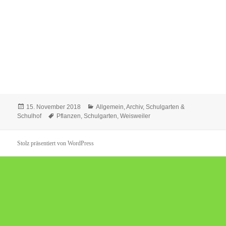
Veröffentlicht
Kategorien
15. November 2018
Allgemein
,
Archiv
,
Schulgarten &
am
Schlagwörter
Schulhof
Pflanzen
,
Schulgarten
,
Weisweiler
Stolz präsentiert von WordPress