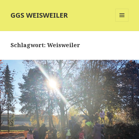
GGS WEISWEILER
MENÜ
UND
WIDGETS
Schlagwort:
Weisweiler